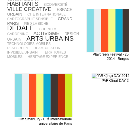
HABITANTS
BIODIVERSITÉ
VILLE CRÉATIVE
ESPACE
URBAIN
CITÉ INTERNATIONALE
GRAND
CARTOGRAPHIE SENSIBLE
PARIS
PIED LA BICHE
DÉDALE
GUERILLA
ACTIVISME
DESIGN
GARDENING
ARTS URBAINS
URBAIN
TECHNOLOGIES MOBILES
PLAYGREEN
DÉAMBULATION
INVISIBLE URBAIN
TERRITOIRES
Playgreen Festival - 25 
MOBILES
HERITAGE EXPERIENCE
2014 - Berges
PARK(ing) DAY 20
Film SmartCity - Cité internationale
universitaire de Paris