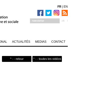
FR
|
EN
ONAL
ACTUALITÉS
MEDIAS
CONTACT
^ - - retour
^ - - toutes les vidéos