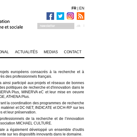
FR
|
EN
ONAL
ACTUALITÉS
MEDIAS
CONTACT
projets européens consacrés à la recherche et à
rès des professionnels français.
a ainsi participé aux projets et réseaux de bonnes
es politiques de recherche et d'innovation dans le
NERVA Plus, MINERVA eC et leur mise en oeuvre
GE, ATHENA Plus.
urant la coordination des programmes de recherche
 matériel et DC-NET, INDICATE et DCH-RP sur les
s et leur préservation.
rofessionnels de la recherche et de l’innovation
l’association MICHAEL CULTURE.
dale a également développé un ensemble d'outils
te sur les dispositifs innovants dans le domaine.