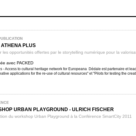
PUBLICATION
 ATHENA PLUS
 les opportunités offertes par le storytelling numérique pour la valorisa
isée avec PACKED
 - Access to cultural heritage network for Europeana Dédale est partenaire et lead
eative applications for the re-use of cultural resources" et "Pilots for testing the crea
ENCE
HOP URBAN PLAYGROUND - ULRICH FISCHER
tion du workshop Urban Playground à la Conférence SmartCity 2011