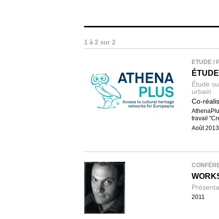
1 à 2 sur 2
ETUDE / 
ÉTUDE
Étude sur
urbain
Co-réal
AthenaPlus
travail "Cr
Août 2013
CONFÉR
WORKS
Présenta
2011