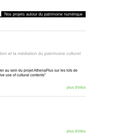
Nos projets autour du patrimoine numérique
tion et la médiation du patrimoine culturel
er au sein du projet AthenaPlus sur les lots de
tive use of cultural contents"
plus d'infos
plus d'infos