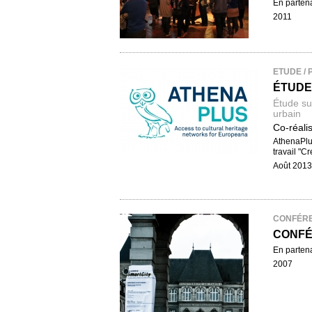
En partena
2011
ETUDE / 
ÉTUDE
Étude sur
urbain
Co-réal
AthenaPlus
travail "Cr
Août 2013
CONFÉR
CONFÉ
En partena
2007