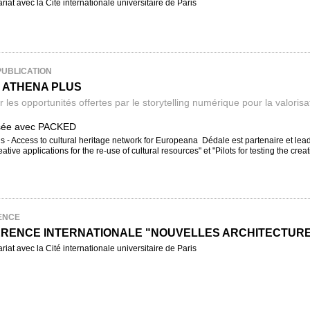
riat avec la Cité internationale universitaire de Paris
PUBLICATION
 ATHENA PLUS
 les opportunités offertes par le storytelling numérique pour la valorisa
isée avec PACKED
 - Access to cultural heritage network for Europeana Dédale est partenaire et lead
eative applications for the re-use of cultural resources" et "Pilots for testing the crea
ENCE
RENCE INTERNATIONALE "NOUVELLES ARCHITECTURE
riat avec la Cité internationale universitaire de Paris