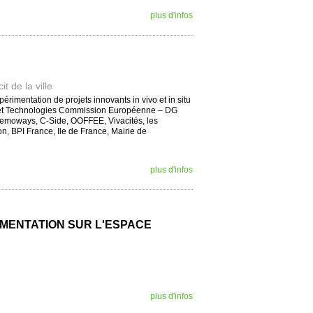
plus d'infos
t de la ville
rimentation de projets innovants in vivo et in situ
che et Technologies Commission Européenne – DG
 Memoways, C-Side, OOFFEE, Vivacités, les
, BPI France, Ile de France, Mairie de
plus d'infos
MENTATION SUR L'ESPACE
plus d'infos