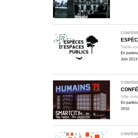
CONFÉR
ESPÈCE
Table-ro
En partena
Juin 2013
CONFÉR
CONFÉ
Ville cré
En partena
2010
CONFÉR