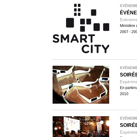
EVÉNEM
ÉVÉNE
Evénement
Ministère 
2007 - 20
EVÉNEM
SOIRÉE
Expérime
En partena
2010
EVÉNEM
SOIRÉE
Expérime