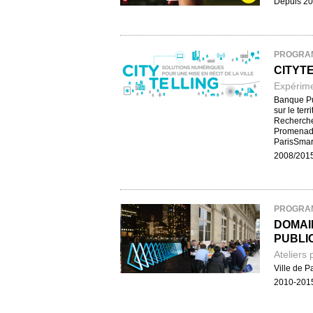
Depuis 2
PROGRA
CITYT
Expérimen
Banque Pub
sur le ter
Recherche 
Promenade
ParisSmar
2008/201
PROGRA
DOMAI
PUBLI
Ateliers 
Ville de P
2010-201