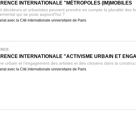
RENCE INTERNATIONALE "MÉTROPOLES (IM)MOBILES
décideurs et urbanistes peuvent prendre en compte la pluralité des be
emental qui se pose aujourd’hui ?
riat avec la Cité internationale universitaire de Paris
ENCE
RENCE INTERNATIONALE "ACTIVISME URBAIN ET ENG
me urbain et l’engagement des artistes et des citoyens dans la construct
riat avec la Cité internationale universitaire de Paris