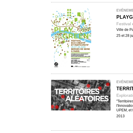
EVÉNEM
PLAYG
Festival 
Ville de 
25 et 28 j
EVÉNEM
TERRI
Explorati
"Territoir
l'Innovati
UPEM, et f
2013