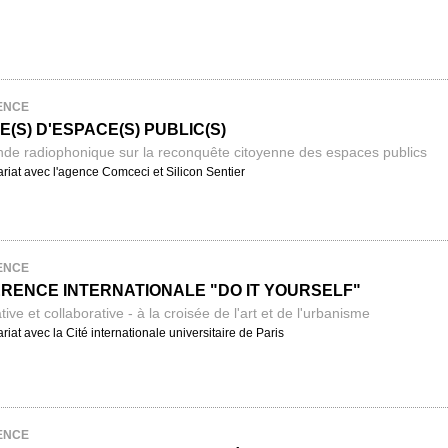
ENCE
(S) D'ESPACE(S) PUBLIC(S)
nde radiophonique sur la reconquête citoyenne des espaces publics
riat avec l'agence Comceci et Silicon Sentier
ENCE
RENCE INTERNATIONALE "DO IT YOURSELF"
ative et collaborative - à la croisée de l'art et de l'urbanisme
riat avec la Cité internationale universitaire de Paris
ENCE