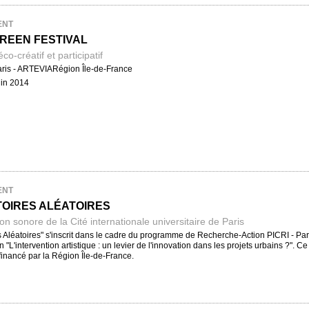
ENT
REEN FESTIVAL
éco-créatif et participatif
Paris - ARTEVIARégion Île-de-France
uin 2014
ENT
TOIRES ALÉATOIRES
on sonore de la Cité internationale universitaire de Paris
es Aléatoires" s'inscrit dans le cadre du programme de Recherche-Action PICRI - Par
on "L'intervention artistique : un levier de l'innovation dans les projets urbains ?".
inancé par la Région Île-de-France.