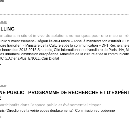
008
MME
ELLING
tations in situ et in vivo de solutions numériques pour une mise en réci
lic d'Investissement - Région Île-de-France – Appel à manifestation d’intérêt « Expé
ritoire francilien » Ministère de la Culture et de la communication – DPT Recher
Innovation 2013-2015 Sinapolis, Cité internationale universitaire de Paris, INA,
s urbainesCommission européenne, Ministère de la culture et de la communication
tCity, AthenaPlus, ENOLL, Cap Digital
5
MME
NE PUBLIC - PROGRAMME DE RECHERCHE ET D'EXPÉRI
C
participatifs dans l'espace public et événementiel citoyen
aris (Direction de la voirie et des déplacements), Commission européenne
5