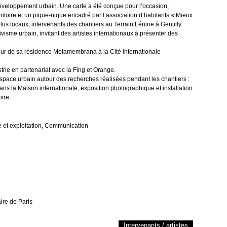
e développement urbain. Une carte a été conçue pour l’occasion,
ritoire et un pique-nique encadré par l’association d’habitants « Mieux
 élus locaux, intervenants des chantiers au Terrain Lénine à Gentilly.
ivisme urbain, invitant des artistes internationaux à présenter des
our de sa résidence Metamembrana à la Cité internationale
strie en partenariat avec la Fing et Orange.
espace urbain autour des recherches réalisées pendant les chantiers :
 dans la Maison internationale, exposition photographique et installation
ire.
ue et exploitation, Communication
aire de Paris
Intervenants / artistes