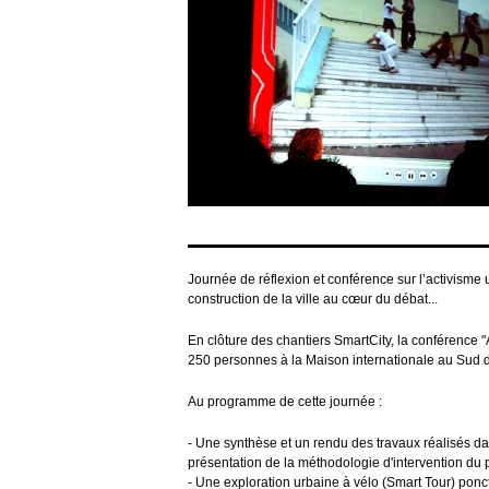
sa
démarche.
Son
univers
se
manifeste
sous
forme
d’installations
robotiques
de
contrôle
du
corps
(Bodybots),
de
narrations
Journée de réflexion et conférence sur l’activisme 
interactives
construction de la ville au cœur du débat...
avec
ordinateur
(Sistematurgy)
En clôture des chantiers SmartCity, la conférence 
ou
250 personnes à la Maison internationale au Sud d
encore
de
chorégraphies
Au programme de cette journée :
aléatoires
(Requiem).
- Une synthèse et un rendu des travaux réalisés dan
Antunez
présentation de la méthodologie d'intervention du 
explore
les
- Une exploration urbaine à vélo (Smart Tour) ponc