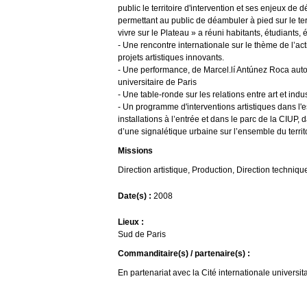
frontières
public le territoire d'intervention et ses enjeux d
entre
permettant au public de déambuler à pied sur le ter
virtualité
vivre sur le Plateau » a réuni habitants, étudiants,
numérique
- Une rencontre internationale sur le thème de l’act
et
vulnérabilité
projets artistiques innovants.
physique
- Une performance, de Marcel.lí Antúnez Roca aut
en
universitaire de Paris
s’appuyant
- Une table-ronde sur les relations entre art et indu
notamment
- Un programme d'interventions artistiques dans l'
sur
des
installations à l’entrée et dans le parc de la CIUP,
matériaux
d’une signalétique urbaine sur l’ensemble du territo
biologiques
(Joan
Missions
el
hombre
Direction artistique, Production, Direction techniq
de
carne),
Date(s) :
2008
des
transformations
microbiologiques
Lieux :
(rinodigesto
Sud de Paris
et
Agar)
Commanditaire(s) / partenaire(s) :
et
sur
En partenariat avec la Cité internationale universit
le
spectateur
(Epizoo).