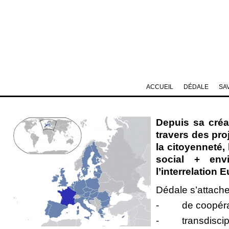
ACCUEIL
DÉDALE
SA
Depuis sa créat
travers des pro
la citoyenneté, 
social + envi
l’interrelation
Dédale s’attache
- de coopération
- transdisciplin