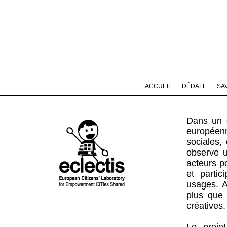
ACCUEIL
DÉDALE
SA
Dans un c
européenn
sociales,
observe u
acteurs p
et partic
usages. Af
plus que 
créatives