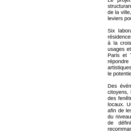
Le proje
structuran
de la vill
leviers po
Six labor
résidences
à la croi
usages et
Paris et 
répondre 
artistique
le potenti
Des événe
citoyens, 
des fenêtr
locaux. U
afin de l
du niveau
de défin
recommand