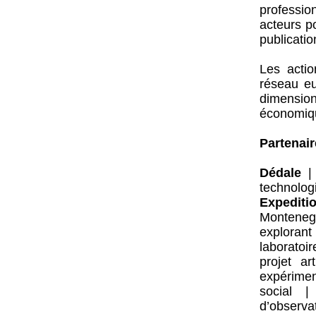
professio
acteurs po
publicatio
Les actio
réseau eu
dimensio
économique
Partenair
Dédale
technolog
Expediti
Montene
explorant 
laboratoi
projet a
expérimen
social 
d’observa