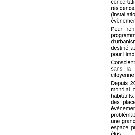
concertati
résidences
(installa
évènements
Pour ren
programme
d’urbanis
destiné a
pour l’imp
Conscient
sans la p
citoyenne
Depuis 20
mondial o
habitants
des plac
événement
problémat
une grand
espace pu
élus.