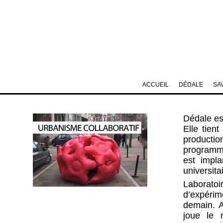
ACCUEIL
DÉDALE
SA
Dédale est
Elle tien
productio
programme 
est impla
universit
Laboratoi
d’expérim
demain. A
joue le r