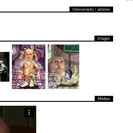
Intervenants / artistes
Images
Médias