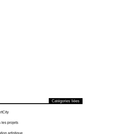
Catégories liées
tCity
 les projets
tion artistique