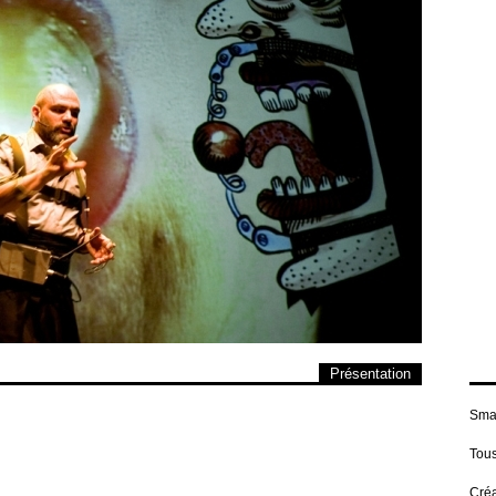
Présentation
Smar
Tous
Créa