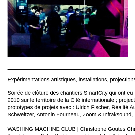
vers
Graduate
les
School
nouveaux
of
médias
Design,
et
la
questionnent
Parsons
notre
School
rapport
of
à
Design,
l’espace
les
urbain.
universités
de
Berkeley,
du
Michigan,
d'Amherst
(Massachussetts).
Le
Expérimentations artistiques, installations, projection
studio
pluridisciplinaire
Soirée de clôture des chantiers SmartCity qui ont eu l
explore
les
2010 sur le territoire de la Cité internationale ; proje
liens
entre
prototypes de projets avec : Ulrich Fischer, Réalité 
art,
Schweitzer, Antonin Fourneau, Zoom & Infraksound, 
design
et
activisme.
WASHING MACHINE CLUB | Christophe Goutes Chri
Il
est