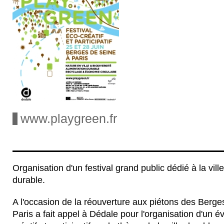
travers
sociales
Centre
ville
postes
de
et
National
et
en
leurs
notamment
de
les
insertion.
différentes
"le
la
rendre
activités
vivre
Danse,
accessibles
et
ensemble".
le
à
projets.
Forum
tous.
des
Images
ou
Paris
Musées,
mais
aussi
pour
www.playgreen.fr
des
marques
aux
ambitions
créatives
telles
que
Organisation d'un festival grand public dédié à la vi
Perrier
ou
durable.
Hennessy.
Ils
interviennent
A l'occasion de la réouverture aux piétons des Berges
également
Paris a fait appel à Dédale pour l'organisation d'un 
dans
le