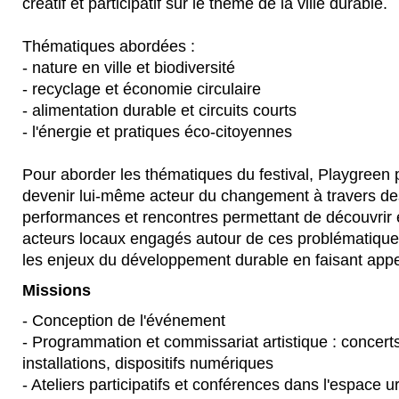
créatif et participatif sur le thème de la ville durable.
cadre
de
projets
Thématiques abordées :
artistiques
divers
- nature en ville et biodiversité
:
- recyclage et économie circulaire
de
la
- alimentation durable et circuits courts
publication
de
- l'énergie et pratiques éco-citoyennes
recueils
de
dessins
Pour aborder les thématiques du festival, Playgreen 
à
devenir lui-même acteur du changement à travers des
des
performances
performances et rencontres permettant de découvrir 
artistiques
grand
acteurs locaux engagés autour de ces problématiqu
format.
les enjeux du développement durable en faisant appel 
Missions
- Conception de l'événement
- Programmation et commissariat artistique : concert
installations, dispositifs numériques
- Ateliers participatifs et conférences dans l'espace u