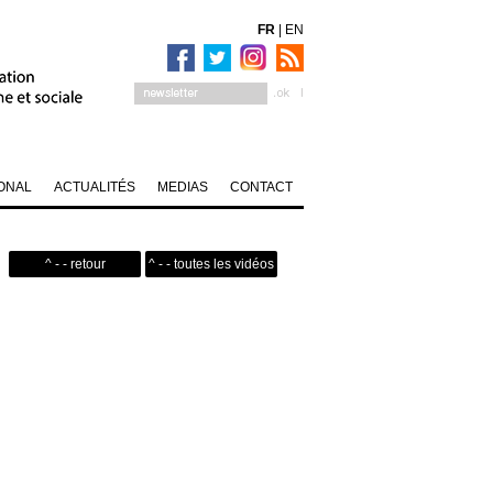
FR
|
EN
ONAL
ACTUALITÉS
MEDIAS
CONTACT
^ - - retour
^ - - toutes les vidéos