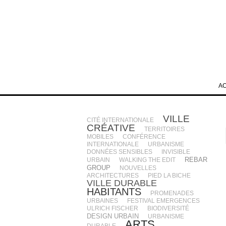
A
VILLE
CITÉ INTERNATIONALE
CRÉATIVE
TERRITOIRES
MOBILES
CONFÉRENCE
INTERNATIONALE
URBANISME
DONNÉES SENSIBLES
INVISIBLE
REBAR
URBAIN
WALKING THE EDIT
GROUP
NOUVELLES
ARCHITECTURES
PIED LA BICHE
VILLE DURABLE
HABITANTS
PROMENADES
URBAINES
FESTIVAL EMERGENCES
ULRICH FISCHER
BIODIVERSITÉ
DESIGN URBAIN
URBANISME
ARTS