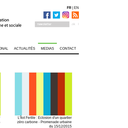
FR
|
EN
ONAL
ACTUALITÉS
MEDIAS
CONTACT
r
L’Îlot Fertile : Eclosion d'un quartier
s
zéro carbone - Promenade urbaine
du 15/12/2015