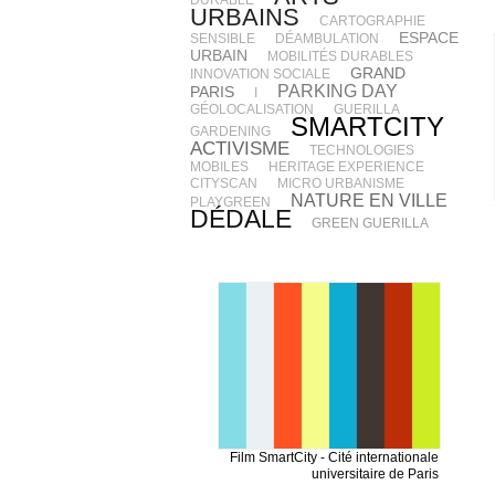
DURABLE
URBAINS
CARTOGRAPHIE
ESPACE
SENSIBLE
DÉAMBULATION
URBAIN
MOBILITÉS DURABLES
GRAND
INNOVATION SOCIALE
PARKING DAY
PARIS
I
GÉOLOCALISATION
GUERILLA
SMARTCITY
GARDENING
ACTIVISME
TECHNOLOGIES
MOBILES
HERITAGE EXPERIENCE
CITYSCAN
MICRO URBANISME
NATURE EN VILLE
PLAYGREEN
DÉDALE
GREEN GUERILLA
Film SmartCity - Cité internationale
universitaire de Paris