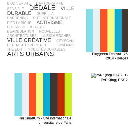
BIODIVERSITÉ
CARTOGRAPHIE
DÉDALE
VILLE
SENSIBLE
DURABLE
GUERILLA
GARDENING
CITÉ INTERNATIONALE
ACTIVISME
PIED LA BICHE
URBANISME DURABLE
DÉAMBULATION
NOUVELLES
ARCHITECTURES
ULRICH FISCHER
VILLE CRÉATIVE
CITYSCAN
HERITAGE EXPERIENCE
I
WALKING
THE EDIT
MOBILITÉS DURABLES
ARTS URBAINS
Playgreen Festival - 25 
2014 - Berges
PARK(ing) DAY 20
Film SmartCity - Cité internationale
universitaire de Paris