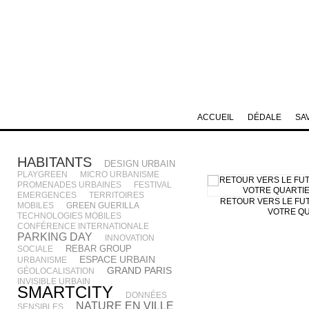
ACCUEIL
DÉDALE
SA
HABITANTS
DESIGN URBAIN
PLAYGREEN
MICRO URBANISME
PROMENADES URBAINES
FESTIVAL
EMERGENCES
TERRITOIRES
RETOUR VERS LE FU
MOBILES
GREEN GUERILLA
VOTRE QU
TECHNOLOGIES MOBILES
CONFÉRENCE INTERNATIONALE
PARKING DAY
INNOVATION
REBAR GROUP
SOCIALE
ESPACE URBAIN
URBANISME
GRAND PARIS
GÉOLOCALISATION
INVISIBLE URBAIN
SMARTCITY
DONNÉES
NATURE EN VILLE
SENSIBLES