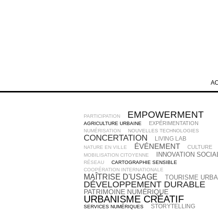
A
EMPOWERMENT
PARTICIPATION
EXPÉRIMENTATION
AGRICULTURE URBAINE
NUMÉRISATION
NOUVELLES TECHNOLOGIES
CONCERTATION
LIVING LAB
ÉVÉNEMENT
CULTURE
NATURE EN VILLE
INNOVATION SOCIA
MOBILISATION CITOYENNE
RÉSEAU
CARTOGRAPHIE SENSIBLE
COOPÉRATION INTERNATIONALE
MAÎTRISE D'USAGE
TOURISME URBA
DÉVELOPPEMENT DURABLE
PATRIMOINE NUMÉRIQUE
URBANISME CRÉATIF
STORYTELLING
SERVICES NUMÉRIQUES