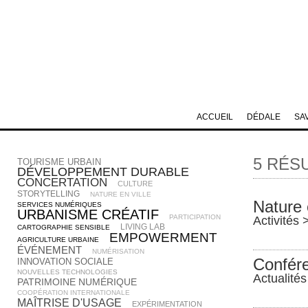
ACCUEIL
DÉDALE
SA
5 RÉS
TOURISME URBAIN
DÉVELOPPEMENT DURABLE
CONCERTATION
CULTURE
STORYTELLING
NATURE EN VILLE
Nature 
SERVICES NUMÉRIQUES
URBANISME CRÉATIF
PARTICIPATION
Activités
LIVING LAB
CARTOGRAPHIE SENSIBLE
EMPOWERMENT
AGRICULTURE URBAINE
ÉVÉNEMENT
NUMÉRISATION
Confére
INNOVATION SOCIALE
NOUVELLES TECHNOLOGIES
Actualités
PATRIMOINE NUMÉRIQUE
COOPÉRATION INTERNATIONALE
MAÎTRISE D'USAGE
EXPÉRIMENTATION