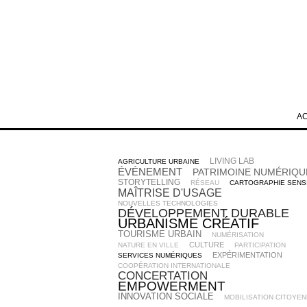
A
LIVING LAB
AGRICULTURE URBAINE
ÉVÉNEMENT
PATRIMOINE NUMÉRIQU
STORYTELLING
RÉSEAU
CARTOGRAPHIE SENS
MAÎTRISE D'USAGE
NOUVELLES TECHNOLOGIES
DÉVELOPPEMENT DURABLE
URBANISME CRÉATIF
TOURISME URBAIN
NUMÉRISATION
CULTURE
NATURE EN VILLE
PARTICIPATION
EXPÉRIMENTATION
SERVICES NUMÉRIQUES
COOPÉRATION INTERNATIONALE
CONCERTATION
EMPOWERMENT
INNOVATION SOCIALE
MOBILISATION CITOYE