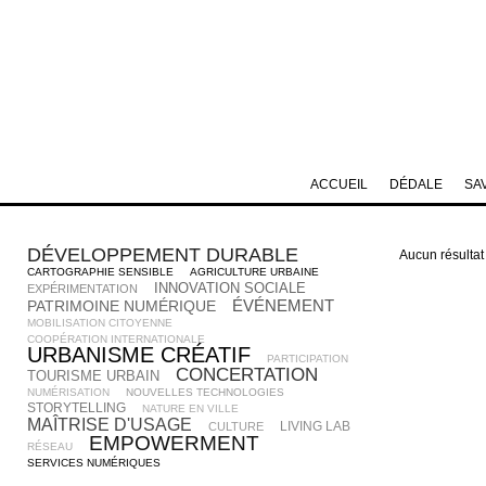
ACCUEIL
DÉDALE
SA
DÉVELOPPEMENT DURABLE
Aucun résultat
CARTOGRAPHIE SENSIBLE
AGRICULTURE URBAINE
INNOVATION SOCIALE
EXPÉRIMENTATION
ÉVÉNEMENT
PATRIMOINE NUMÉRIQUE
MOBILISATION CITOYENNE
COOPÉRATION INTERNATIONALE
URBANISME CRÉATIF
PARTICIPATION
CONCERTATION
TOURISME URBAIN
NUMÉRISATION
NOUVELLES TECHNOLOGIES
STORYTELLING
NATURE EN VILLE
MAÎTRISE D'USAGE
LIVING LAB
CULTURE
EMPOWERMENT
RÉSEAU
SERVICES NUMÉRIQUES