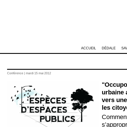
ACCUEIL
DÉDALE
SA
Conférence | mardi 15 mai 2012
"Occupon
urbaine 
vers une
les cito
Comment 
s’approp