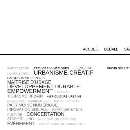
ACCUEIL
DÉDALE
SA
LIVING LAB
Aucun résultat
PARTICIPATION
SERVICES NUMÉRIQUES
URBANISME CRÉATIF
NUMÉRISATION
CARTOGRAPHIE SENSIBLE
MAÎTRISE D'USAGE
DÉVELOPPEMENT DURABLE
EMPOWERMENT
RÉSEAU
TOURISME URBAIN
AGRICULTURE URBAINE
NOUVELLES TECHNOLOGIES
NATURE EN VILLE
PATRIMOINE NUMÉRIQUE
INNOVATION SOCIALE
EXPÉRIMENTATION
CONCERTATION
CULTURE
STORYTELLING
MOBILISATION CITOYENNE
ÉVÉNEMENT
COOPÉRATION INTERNATIONALE