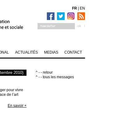
FR
|
EN
ONAL
ACTUALITÉS
MEDIAS
CONTACT
eptembre 2010)
^ - - retour
^ - - tous les messages
ager pour vivre
ace de l’art
En savoir +