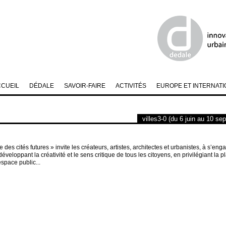
CCUEIL
DÉDALE
SAVOIR-FAIRE
ACTIVITÉS
EUROPE ET INTERNATI
villes3-0 (du 6 juin au 10 s
re des cités futures » invite les créateurs, artistes, architectes et urbanistes, à s’eng
développant la créativité et le sens critique de tous les citoyens, en privilégiant la pl
espace public...