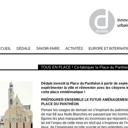
CCUEIL
DÉDALE
SAVOIR-FAIRE
ACTIVITÉS
EUROPE ET INTERNATI
TOUS EN PLACE ! Co-fabriquer la Place du Panthé
Dédale investit la Place du Panthéon à partir de sep
expérimenter la ville et réinventer avec les citoyens l
cette place emblématique !
PRÉFIGURER ENSEMBLE LE FUTUR AMÉNAGEMENT
PLACE DU PANTHÉON
Penser les usages de demain en s’inspirant du patrimoine
de mai 68 aux Nuits Blanches en passant par les hom
figures les plus marquantes ou inconnues qui reposent 
tel est l’enjeu de cette mise en récit qui s’inspirera de l’
lieux, de l’imaginaire qu’elle suscite et des potentiels u