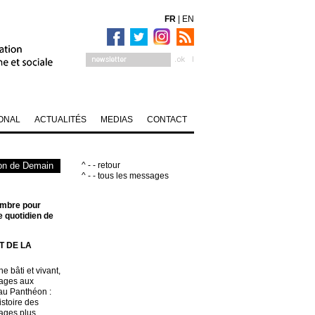
FR
|
EN
ONAL
ACTUALITÉS
MEDIAS
CONTACT
on de Demain
^ - - retour
^ - - tous les messages
tembre pour
e quotidien de
 DE LA
 bâti et vivant,
mages aux
au Panthéon :
histoire des
sages plus