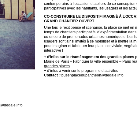
contemporains à l’occasion d’ateliers de co-conception 
participatives avec les habitants, les usagers et les acteur
CO-CONSTRUIRE LE DISPOSITIF IMAGINÉ À L’OCCA
GRAND CHANTIER OUVERT
Une fois le récit pensé et scénarisé, la place se met e
temps de chantiers participatifs, d’expérimentation dans
ou encore de promenades urbaines numériques ! Les ha
usagers sont ainsi invités à se mobiliser et à mettre la m
pour imaginer et fabriquer leur place conviviale, végétal
interactive !
+ d’infos sur le réaménagement des grandes places 
Mairie de Paris – Fabriquer la ville ensemble – Paris 
grandes places
+ d’infos à venir sur le programme d’activités
Contact
:
tousenplacedupantheon@dedale.info
ct@dedale.info