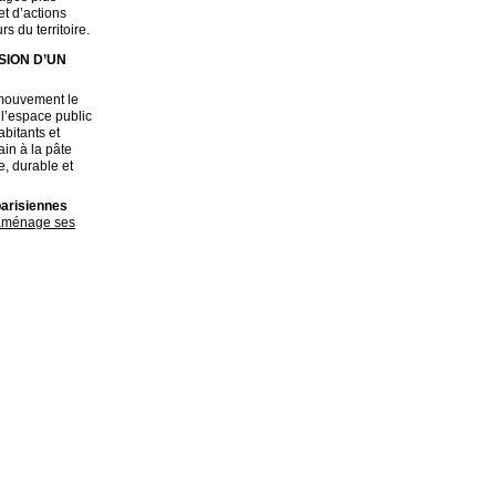
et d’actions
s du territoire.
SION D’UN
n mouvement le
 l’espace public
bitants et
ain à la pâte
e, durable et
parisiennes
réaménage ses