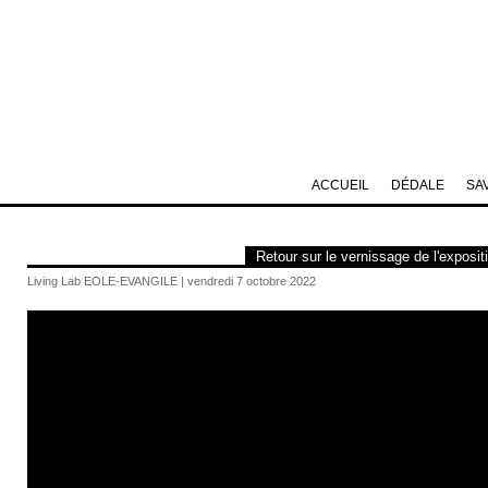
ACCUEIL
DÉDALE
SA
Retour sur le vernissage de l'expos
Living Lab EOLE-EVANGILE | vendredi 7 octobre 2022