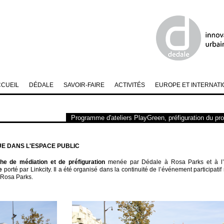
CCUEIL
DÉDALE
SAVOIR-FAIRE
ACTIVITÉS
EUROPE ET INTERNATI
Programme d'ateliers PlayGreen, préfiguration du proje
QUE DANS L'ESPACE PUBLIC
e de médiation et de préfiguration
menée par Dédale à Rosa Parks et à l’
e
porté par Linkcity. Il a été organisé dans la continuité de l’événement participati
 Rosa Parks.