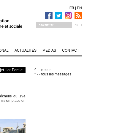
FR
|
EN
ONAL
ACTUALITÉS
MEDIAS
CONTACT
t Ilot Fertile
^ - - retour
^ - - tous les messages
échelle du 19e
f mis en place en