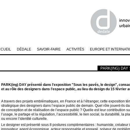
CCUEIL
DÉDALE
SAVOIR-FAIRE
ACTIVITÉS
EUROPE ET INTERNATI
PARK(ING) DAY 
PARK(ing) DAY présenté dans l'exposition "Sous les pavés, le design", consac
et au rôle des designers dans l'espace public, au lieu du design du 15 février a
A travers des projets emblématiques, en France et à l’étranger, cette exposition t
stratégique des designers dans l’espace public de demain. Quel rôle jouent-ils d
de conception et de réalisation de l’espace public ? Quelle est leur contribution sur
l’usage, le partage et la régulation, l’accessibilité, le lien social, la durabilité, la p
ou encore l’identité culturelle.
Le designer est présenté sous 8 postures complémentaires : humaniste, créateur i
innovateur, agent économique, acteur responsable et engagé, solveur de problèm