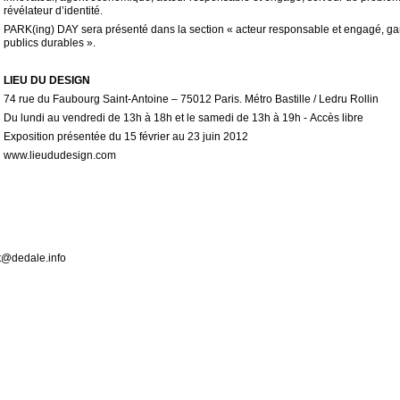
révélateur d’identité.
PARK(ing) DAY sera présenté dans la section « acteur responsable et engagé, ga
publics durables ».
LIEU DU DESIGN
74 rue du Faubourg Saint-Antoine – 75012 Paris. Métro Bastille / Ledru Rollin
Du lundi au vendredi de 13h à 18h et le samedi de 13h à 19h - Accès libre
Exposition présentée du 15 février au 23 juin 2012
www.lieududesign.com
ct@dedale.info