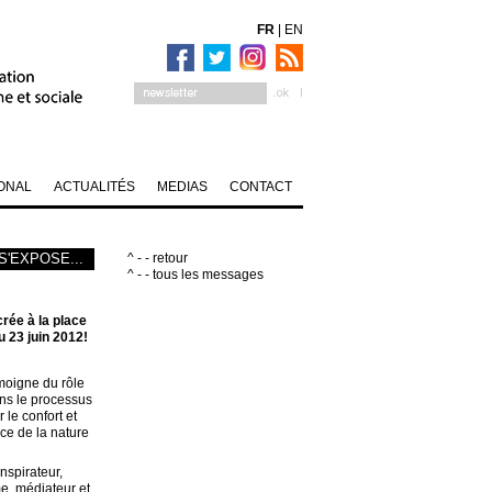
FR
|
EN
ONAL
ACTUALITÉS
MEDIAS
CONTACT
S'EXPOSE...
^ - - retour
^ - - tous les messages
rée à la place
u 23 juin 2012!
émoigne du rôle
ans le processus
 le confort et
lace de la nature
nspirateur,
e, médiateur et