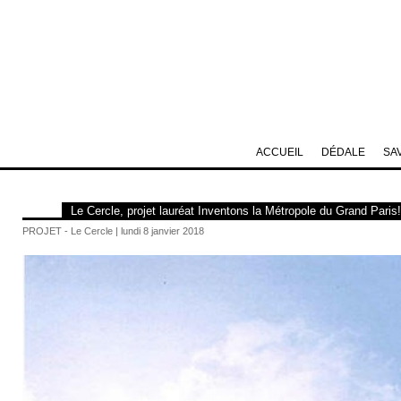
ACCUEIL
DÉDALE
SA
Le Cercle, projet lauréat Inventons la Métropole du Grand Paris
PROJET - Le Cercle | lundi 8 janvier 2018