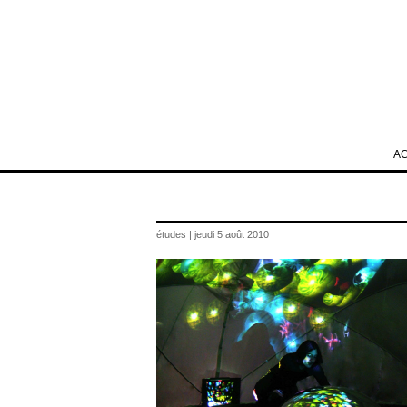
A
études | jeudi 5 août 2010