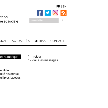
FR
|
EN
ONAL
ACTUALITÉS
MEDIAS
CONTACT
art numérique
^ - - retour
^ - - tous les messages
ctif de
uité historique,
ultiples facettes