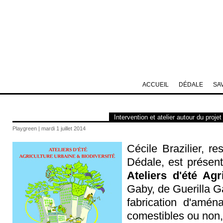
ACCUEIL
DÉDALE
SA
Intervention et atelier autour du projet
Playgreen | mardi 1 juillet 2014
Cécile Brazilier, 
Dédale, est présen
Ateliers d'été Agr
Gaby, de Guerilla Ga
fabrication d'amé
comestibles ou non,