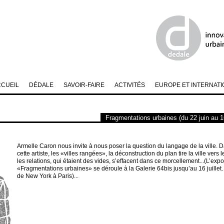
CCUEIL
DÉDALE
SAVOIR-FAIRE
ACTIVITÉS
EUROPE ET INTERNATI
Fragmentations urbaines (du 22 juin au 16
Armelle Caron nous invite à nous poser la question du langage de la ville. Da
cette artiste, les «villes rangées», la déconstruction du plan tire la ville vers 
les relations, qui étaient des vides, s’effacent dans ce morcellement...(L’expo
«Fragmentations urbaines» se déroule à la Galerie 64bis jusqu’au 16 juillet
de New York à Paris)...