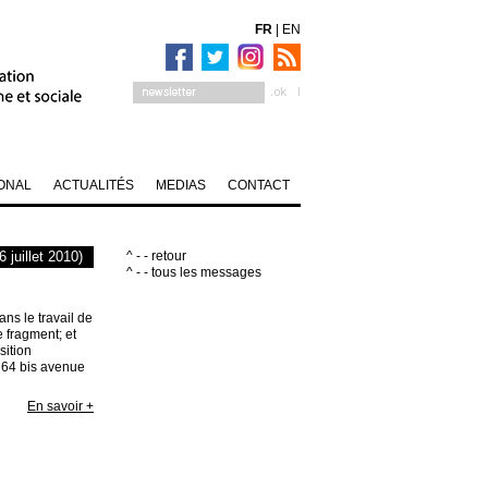
FR
|
EN
ONAL
ACTUALITÉS
MEDIAS
CONTACT
 juillet 2010)
^ - - retour
^ - - tous les messages
ns le travail de
le fragment; et
sition
. 64 bis avenue
En savoir +