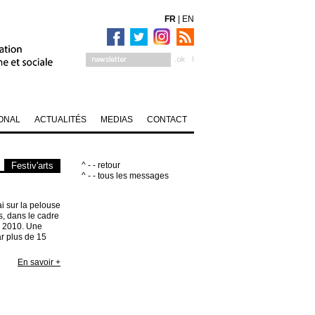
FR
|
EN
ONAL
ACTUALITÉS
MEDIAS
CONTACT
Festiv'arts
^ - - retour
^ - - tous les messages
i sur la pelouse
is, dans le cadre
ts 2010. Une
ar plus de 15
En savoir +