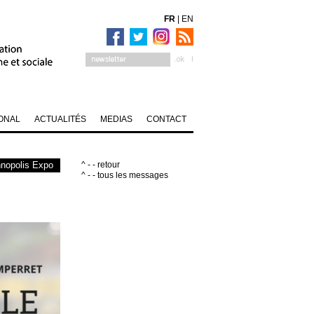
FR
|
EN
ONAL
ACTUALITÉS
MEDIAS
CONTACT
nopolis Expo
^ - - retour
^ - - tous les messages