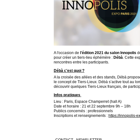
A l'occasion de
l'édition 2021 du salon Innopolis
dé
pour créer un tiers-lieu éphémère :
Débà
. Cette ex
rencontres entre les participants.
Débà c'est quoi ?
A la croisée des allées et des stands, Débà propo
le concept de Tiers-Lieux. Débà s’active tout au lo
découvrir quelques Tiers-Lieux français, de particip
Infos pratiques
Lieu : Paris, Espace Champerret (hall A)
Date et horaire : 21 et 22 septembre 9h – 18h
Publics concernés : professionnels
Inscriptions et renseignements :
https://innopolis-