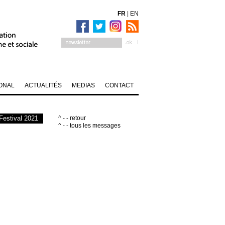
FR
|
EN
ONAL
ACTUALITÉS
MEDIAS
CONTACT
estival 2021
^ - - retour
^ - - tous les messages