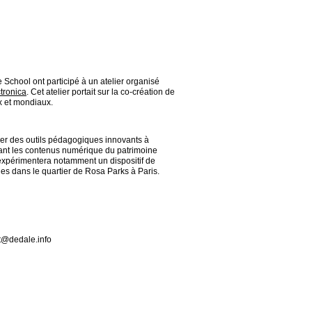
 School ont participé à un atelier organisé
ctronica
. Cet atelier portait sur la co-création de
x et mondiaux.
er des outils pédagogiques innovants à
sant les contenus numérique du patrimoine
 expérimentera notamment un dispositif de
es dans le quartier de Rosa Parks à Paris.
ct@dedale.info