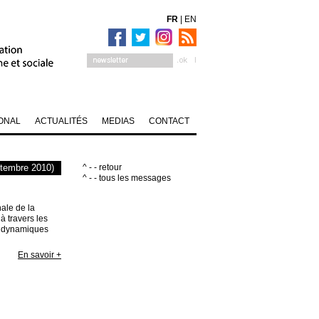
FR
|
EN
ONAL
ACTUALITÉS
MEDIAS
CONTACT
ptembre 2010)
^ - - retour
^ - - tous les messages
ale de la
à travers les
ux dynamiques
En savoir +