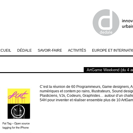
CCUEIL
DÉDALE
SAVOIR-FAIRE
ACTIVITÉS
EUROPE ET INTERNATI
ArtGame Weekend (du 4 au
C’est la réunion de 60 Programmeurs, Game designers, Ar
numériques et contem po rains, Illustrateurs, Sound desig
Plasticiens, VJs, Codeurs, Graphistes… autour d’un challe
54H pour inventer et réaliser ensemble plus de 10 ArtGam