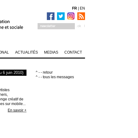
FR
|
EN
ONAL
ACTUALITÉS
MEDIAS
CONTACT
 6 juin 2010)
^ - - retour
^ - - tous les messages
tistes
ners,
nge créatif de
es sur mobile...
En savoir +