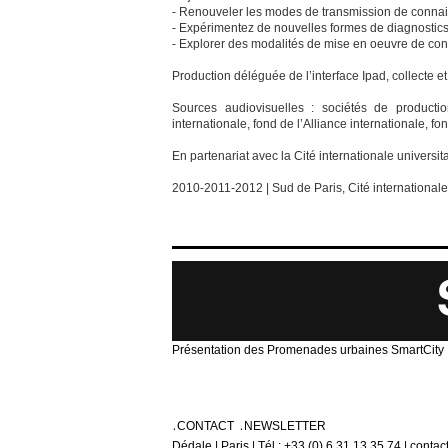
- Renouveler les modes de transmission de connais
- Expérimentez de nouvelles formes de diagnostics 
- Explorer des modalités de mise en oeuvre de conf
Production déléguée de l’interface Ipad, collecte 
Sources audiovisuelles : sociétés de production
internationale, fond de l’Alliance internationale, f
En partenariat avec la Cité internationale universit
2010-2011-2012 | Sud de Paris, Cité internationale 
Présentation des Promenades urbaines SmartCity
CONTACT
NEWSLETTER
Dédale | Paris | Tél : +33 (0) 6 31 13 35 74 | conta