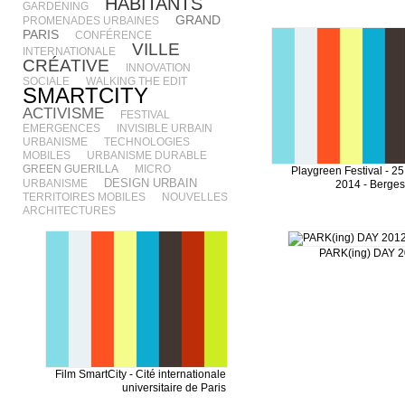
HABITANTS
GARDENING
GRAND
PROMENADES URBAINES
PARIS
CONFÉRENCE
VILLE
INTERNATIONALE
CRÉATIVE
INNOVATION
SOCIALE
WALKING THE EDIT
SMARTCITY
ACTIVISME
FESTIVAL
EMERGENCES
INVISIBLE URBAIN
URBANISME
TECHNOLOGIES
MOBILES
URBANISME DURABLE
GREEN GUERILLA
MICRO
Playgreen Festival - 25 
DESIGN URBAIN
URBANISME
2014 - Berges
TERRITOIRES MOBILES
NOUVELLES
ARCHITECTURES
PARK(ing) DAY 20
Film SmartCity - Cité internationale
universitaire de Paris