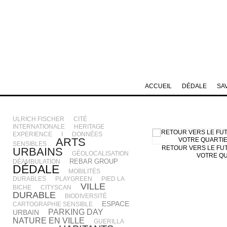
ACCUEIL
DÉDALE
SA
ULRICH FISCHER
CITÉ
INTERNATIONALE
HERITAGE
EXPERIENCE
I
DONNÉES
ARTS
SENSIBLES
RETOUR VERS LE FU
URBAINS
GÉOLOCALISATION
VOTRE QU
REBAR GROUP
DÉAMBULATION
DÉDALE
MOBILITÉS
DURABLES
PLAYGREEN
PIED LA
VILLE
BICHE
CITYSCAN
DURABLE
BIODIVERSITÉ
ESPACE
CARTOGRAPHIE SENSIBLE
PARKING DAY
URBAIN
NATURE EN VILLE
GUERILLA